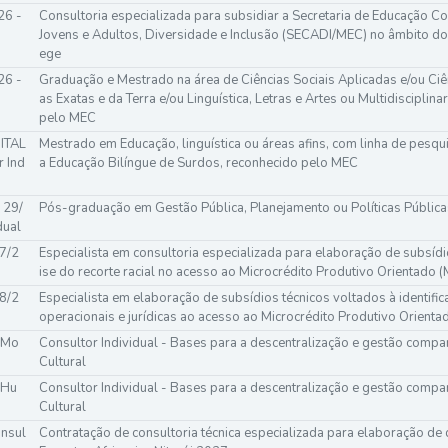
26 -
Consultoria especializada para subsidiar a Secretaria de Educação Co
Jovens e Adultos, Diversidade e Inclusão (SECADI/MEC) no âmbito d
ege
26 -
Graduação e Mestrado na área de Ciências Sociais Aplicadas e/ou Ci
as Exatas e da Terra e/ou Linguística, Letras e Artes ou Multidiscipli
pelo MEC
ITAL
Mestrado em Educação, linguística ou áreas afins, com linha de pesqu
r Ind
a Educação Bilíngue de Surdos, reconhecido pelo MEC
 29/
Pós-graduação em Gestão Pública, Planejamento ou Políticas Pública
dual
7/2
Especialista em consultoria especializada para elaboração de subsídi
ise do recorte racial no acesso ao Microcrédito Produtivo Orientado 
8/2
Especialista em elaboração de subsídios técnicos voltados à identifi
operacionais e jurídicas ao acesso ao Microcrédito Produtivo Orient
 Mo
Consultor Individual - Bases para a descentralização e gestão compa
o
Cultural
 Hu
Consultor Individual - Bases para a descentralização e gestão compa
Cultural
onsul
Contratação de consultoria técnica especializada para elaboração d