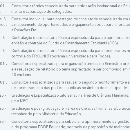
 01
Consultoria técnica especializada para articulação institucional da Ed
l
mento e capacitação de colegiados.
al 6
Consultor Individual para prestação de consultoria especializada em 
vidua
a mapeamento de oportunidades e engajamento social para o fortale
s Relações Étn
 - 0
Contratação de consultoria técnica especializada para o aprimoram
ervisão e controle do Fundo de Financiamento Estudantil (FIES).
 - 0
Contratação de consultoria técnica especializada para aprimorar os
controle do PROUNI (Programa Universidade para Todos).
 01 v
Consultoria especializada para organização técnica do Seminário prese
e a realização de relatório do tema supracitado, a ser promovido e
26 em Leme
 01 v
Consultoria especializada para realizar o segundo monitoramento e a
de aprimoramento das políticas públicas no âmbito do município de 
26 -
Graduação e Especialização lato sensu na área de Ciências Humanas
pelo MEC
26 -
Graduação e pós-graduação em área de Ciências Humanas e/ou Socia
reconhecido pelo Ministério da Educação
26 -
Consultoria especializada para subsidiar o aprimoramento da gestão
o do programa PDDE Equidade, por meio da proposição de melhoria